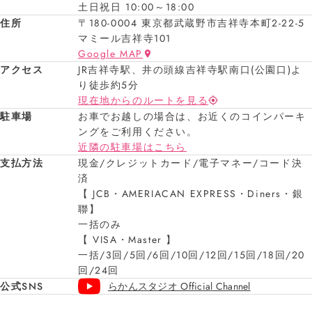
土日祝日 10:00～18:00
住所
〒180-0004 東京都武蔵野市吉祥寺本町2-22-5
マミール吉祥寺101
Google MAP
アクセス
JR吉祥寺駅、井の頭線吉祥寺駅南口(公園口)よ
り徒歩約5分
現在地からのルートを見る
駐車場
お車でお越しの場合は、お近くのコインパーキ
ングをご利用ください。
近隣の駐車場はこちら
支払方法
現金/クレジットカード/電子マネー/コード決
済
【 JCB・AMERIACAN EXPRESS・Diners・銀
聯】
一括のみ
【 VISA・Master 】
一括/3回/5回/6回/10回/12回/15回/18回/20
回/24回
公式SNS
らかんスタジオ Official Channel