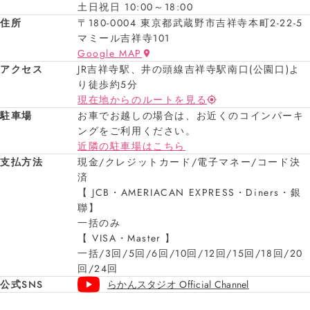
土日祝日 10:00～18:00
住所
〒180-0004 東京都武蔵野市吉祥寺本町2-22-5
マミール吉祥寺101
Google MAP
アクセス
JR吉祥寺駅、井の頭線吉祥寺駅南口(公園口)よ
り徒歩約5分
現在地からのルートを見る
駐車場
お車でお越しの場合は、お近くのコインパーキ
ングをご利用ください。
近隣の駐車場はこちら
支払方法
現金/クレジットカード/電子マネー/コード決
済
【 JCB・AMERIACAN EXPRESS・Diners・銀
聯】
一括のみ
【 VISA・Master 】
一括/3回/5回/6回/10回/12回/15回/18回/20
回/24回
公式SNS
らかんスタジオ Official Channel