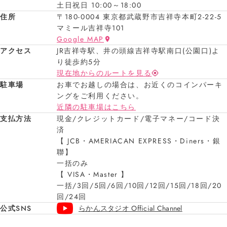
土日祝日 10:00～18:00
住所
〒180-0004 東京都武蔵野市吉祥寺本町2-22-5
マミール吉祥寺101
Google MAP
アクセス
JR吉祥寺駅、井の頭線吉祥寺駅南口(公園口)よ
り徒歩約5分
現在地からのルートを見る
駐車場
お車でお越しの場合は、お近くのコインパーキ
ングをご利用ください。
近隣の駐車場はこちら
支払方法
現金/クレジットカード/電子マネー/コード決
済
【 JCB・AMERIACAN EXPRESS・Diners・銀
聯】
一括のみ
【 VISA・Master 】
一括/3回/5回/6回/10回/12回/15回/18回/20
回/24回
公式SNS
らかんスタジオ Official Channel