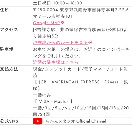
土日祝日 10:00～18:00
住所
〒180-0004 東京都武蔵野市吉祥寺本町2-22-5
マミール吉祥寺101
Google MAP
アクセス
JR吉祥寺駅、井の頭線吉祥寺駅南口(公園口)よ
り徒歩約5分
現在地からのルートを見る
駐車場
お車でお越しの場合は、お近くのコインパーキ
ングをご利用ください。
近隣の駐車場はこちら
支払方法
現金/クレジットカード/電子マネー/コード決
済
【 JCB・AMERIACAN EXPRESS・Diners・銀
聯】
一括のみ
【 VISA・Master 】
一括/3回/5回/6回/10回/12回/15回/18回/20
回/24回
公式SNS
らかんスタジオ Official Channel