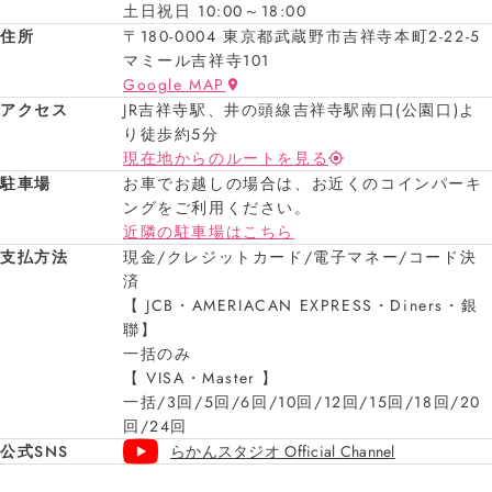
土日祝日 10:00～18:00
住所
〒180-0004 東京都武蔵野市吉祥寺本町2-22-5
マミール吉祥寺101
Google MAP
アクセス
JR吉祥寺駅、井の頭線吉祥寺駅南口(公園口)よ
り徒歩約5分
現在地からのルートを見る
駐車場
お車でお越しの場合は、お近くのコインパーキ
ングをご利用ください。
近隣の駐車場はこちら
支払方法
現金/クレジットカード/電子マネー/コード決
済
【 JCB・AMERIACAN EXPRESS・Diners・銀
聯】
一括のみ
【 VISA・Master 】
一括/3回/5回/6回/10回/12回/15回/18回/20
回/24回
公式SNS
らかんスタジオ Official Channel