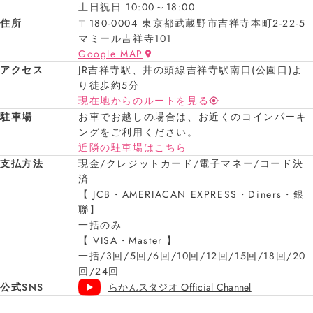
土日祝日 10:00～18:00
住所
〒180-0004 東京都武蔵野市吉祥寺本町2-22-5
マミール吉祥寺101
Google MAP
アクセス
JR吉祥寺駅、井の頭線吉祥寺駅南口(公園口)よ
り徒歩約5分
現在地からのルートを見る
駐車場
お車でお越しの場合は、お近くのコインパーキ
ングをご利用ください。
近隣の駐車場はこちら
支払方法
現金/クレジットカード/電子マネー/コード決
済
【 JCB・AMERIACAN EXPRESS・Diners・銀
聯】
一括のみ
【 VISA・Master 】
一括/3回/5回/6回/10回/12回/15回/18回/20
回/24回
公式SNS
らかんスタジオ Official Channel