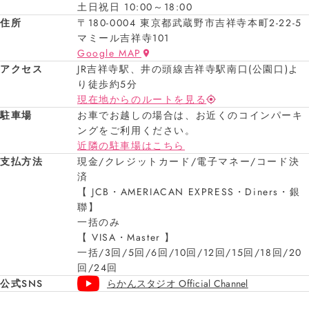
土日祝日 10:00～18:00
住所
〒180-0004 東京都武蔵野市吉祥寺本町2-22-5
マミール吉祥寺101
Google MAP
アクセス
JR吉祥寺駅、井の頭線吉祥寺駅南口(公園口)よ
り徒歩約5分
現在地からのルートを見る
駐車場
お車でお越しの場合は、お近くのコインパーキ
ングをご利用ください。
近隣の駐車場はこちら
支払方法
現金/クレジットカード/電子マネー/コード決
済
【 JCB・AMERIACAN EXPRESS・Diners・銀
聯】
一括のみ
【 VISA・Master 】
一括/3回/5回/6回/10回/12回/15回/18回/20
回/24回
公式SNS
らかんスタジオ Official Channel