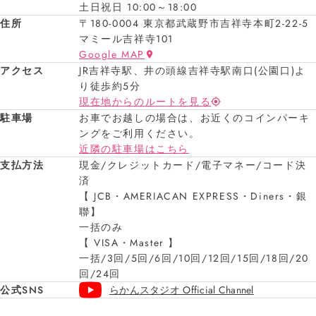
土日祝日 10:00～18:00
住所
〒180-0004 東京都武蔵野市吉祥寺本町2-22-5
マミール吉祥寺101
Google MAP
アクセス
JR吉祥寺駅、井の頭線吉祥寺駅南口(公園口)よ
り徒歩約5分
現在地からのルートを見る
駐車場
お車でお越しの場合は、お近くのコインパーキ
ングをご利用ください。
近隣の駐車場はこちら
支払方法
現金/クレジットカード/電子マネー/コード決
済
【 JCB・AMERIACAN EXPRESS・Diners・銀
聯】
一括のみ
【 VISA・Master 】
一括/3回/5回/6回/10回/12回/15回/18回/20
回/24回
公式SNS
らかんスタジオ Official Channel