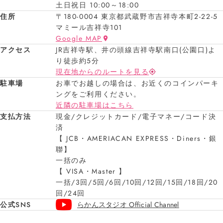
土日祝日 10:00～18:00
住所
〒180-0004 東京都武蔵野市吉祥寺本町2-22-5
マミール吉祥寺101
Google MAP
アクセス
JR吉祥寺駅、井の頭線吉祥寺駅南口(公園口)よ
り徒歩約5分
現在地からのルートを見る
駐車場
お車でお越しの場合は、お近くのコインパーキ
ングをご利用ください。
近隣の駐車場はこちら
支払方法
現金/クレジットカード/電子マネー/コード決
済
【 JCB・AMERIACAN EXPRESS・Diners・銀
聯】
一括のみ
【 VISA・Master 】
一括/3回/5回/6回/10回/12回/15回/18回/20
回/24回
公式SNS
らかんスタジオ Official Channel