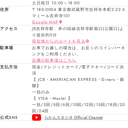
土日祝日 10:00～18:00
住所
〒180-0004 東京都武蔵野市吉祥寺本町2-22-5
マミール吉祥寺101
Google MAP
アクセス
JR吉祥寺駅、井の頭線吉祥寺駅南口(公園口)よ
り徒歩約5分
現在地からのルートを見る
駐車場
お車でお越しの場合は、お近くのコインパーキ
ングをご利用ください。
近隣の駐車場はこちら
支払方法
現金/クレジットカード/電子マネー/コード決
済
【 JCB・AMERIACAN EXPRESS・Diners・銀
聯】
一括のみ
【 VISA・Master 】
一括/3回/5回/6回/10回/12回/15回/18回/20
回/24回
公式SNS
らかんスタジオ Official Channel