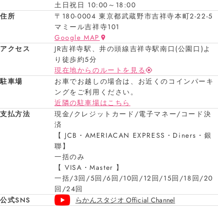
土日祝日 10:00～18:00
住所
〒180-0004 東京都武蔵野市吉祥寺本町2-22-5
マミール吉祥寺101
Google MAP
アクセス
JR吉祥寺駅、井の頭線吉祥寺駅南口(公園口)よ
り徒歩約5分
現在地からのルートを見る
駐車場
お車でお越しの場合は、お近くのコインパーキ
ングをご利用ください。
近隣の駐車場はこちら
支払方法
現金/クレジットカード/電子マネー/コード決
済
【 JCB・AMERIACAN EXPRESS・Diners・銀
聯】
一括のみ
【 VISA・Master 】
一括/3回/5回/6回/10回/12回/15回/18回/20
回/24回
公式SNS
らかんスタジオ Official Channel