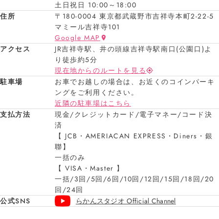
土日祝日 10:00～18:00
住所
〒180-0004 東京都武蔵野市吉祥寺本町2-22-5
マミール吉祥寺101
Google MAP
アクセス
JR吉祥寺駅、井の頭線吉祥寺駅南口(公園口)よ
り徒歩約5分
現在地からのルートを見る
駐車場
お車でお越しの場合は、お近くのコインパーキ
ングをご利用ください。
近隣の駐車場はこちら
支払方法
現金/クレジットカード/電子マネー/コード決
済
【 JCB・AMERIACAN EXPRESS・Diners・銀
聯】
一括のみ
【 VISA・Master 】
一括/3回/5回/6回/10回/12回/15回/18回/20
回/24回
公式SNS
らかんスタジオ Official Channel