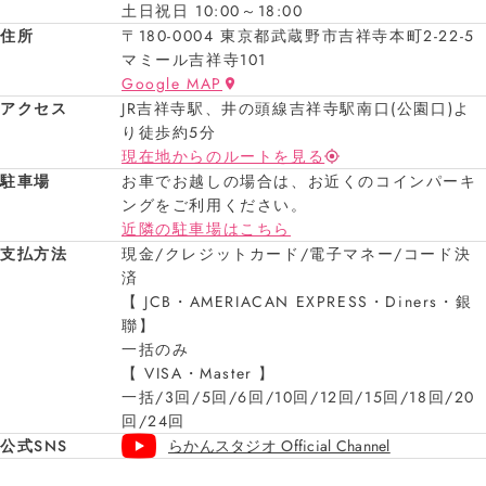
土日祝日 10:00～18:00
住所
〒180-0004 東京都武蔵野市吉祥寺本町2-22-5
マミール吉祥寺101
Google MAP
アクセス
JR吉祥寺駅、井の頭線吉祥寺駅南口(公園口)よ
り徒歩約5分
現在地からのルートを見る
駐車場
お車でお越しの場合は、お近くのコインパーキ
ングをご利用ください。
近隣の駐車場はこちら
支払方法
現金/クレジットカード/電子マネー/コード決
済
【 JCB・AMERIACAN EXPRESS・Diners・銀
聯】
一括のみ
【 VISA・Master 】
一括/3回/5回/6回/10回/12回/15回/18回/20
回/24回
公式SNS
らかんスタジオ Official Channel