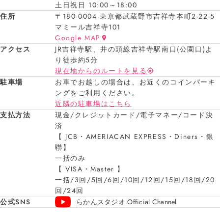
土日祝日 10:00～18:00
住所
〒180-0004 東京都武蔵野市吉祥寺本町2-22-5
マミール吉祥寺101
Google MAP
アクセス
JR吉祥寺駅、井の頭線吉祥寺駅南口(公園口)よ
り徒歩約5分
現在地からのルートを見る
駐車場
お車でお越しの場合は、お近くのコインパーキ
ングをご利用ください。
近隣の駐車場はこちら
支払方法
現金/クレジットカード/電子マネー/コード決
済
【 JCB・AMERIACAN EXPRESS・Diners・銀
聯】
一括のみ
【 VISA・Master 】
一括/3回/5回/6回/10回/12回/15回/18回/20
回/24回
公式SNS
らかんスタジオ Official Channel