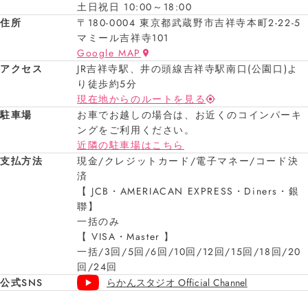
土日祝日 10:00～18:00
住所
〒180-0004 東京都武蔵野市吉祥寺本町2-22-5
マミール吉祥寺101
Google MAP
アクセス
JR吉祥寺駅、井の頭線吉祥寺駅南口(公園口)よ
り徒歩約5分
現在地からのルートを見る
駐車場
お車でお越しの場合は、お近くのコインパーキ
ングをご利用ください。
近隣の駐車場はこちら
支払方法
現金/クレジットカード/電子マネー/コード決
済
【 JCB・AMERIACAN EXPRESS・Diners・銀
聯】
一括のみ
【 VISA・Master 】
一括/3回/5回/6回/10回/12回/15回/18回/20
回/24回
公式SNS
らかんスタジオ Official Channel